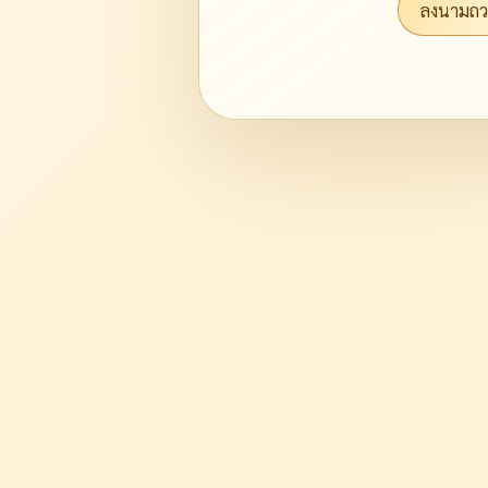
ลงนามถ