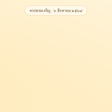
ทรงพระเจริญ · ๖ สิงหาคม ๒๕๖๙