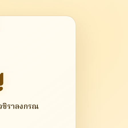
ญ
วชิราลงกรณ