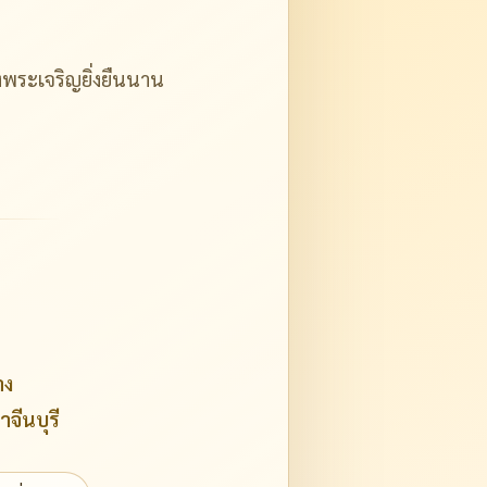
ระเจริญยิ่งยืนนาน
าง
จีนบุรี