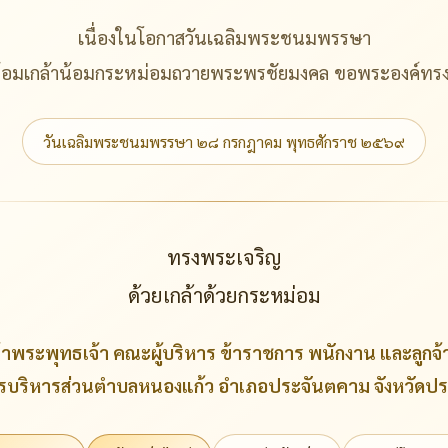
เนื่องในโอกาสวันเฉลิมพระชนมพรรษา
น้อมเกล้าน้อมกระหม่อมถวายพระพรชัยมงคล ขอพระองค์ทรงพ
วันเฉลิมพระชนมพรรษา ๒๘ กรกฎาคม พุทธศักราช ๒๕๖๙
ทรงพระเจริญ
ด้วยเกล้าด้วยกระหม่อม
้าพระพุทธเจ้า คณะผู้บริหาร ข้าราชการ พนักงาน และลูกจ้
รบริหารส่วนตำบลหนองแก้ว อำเภอประจันตคาม จังหวัดปรา