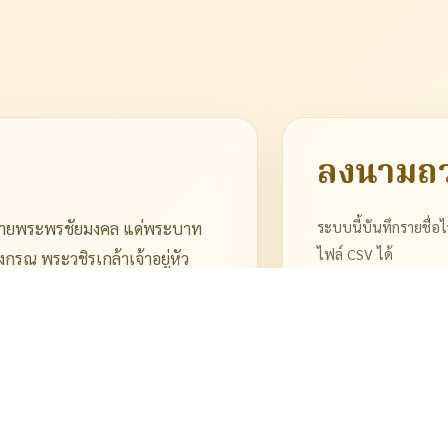
ลงนามถ
ระบบนี้บันทึกรายชื่อไ
ถวายพระพรชัยมงคล แด่พระบาท
ไฟล์ CSV ได้
รณ พระวชิรเกล้าเจ้าอยู่หัว
งรักภักดีและสำนึกในพระ
ชื่อ - สกุล
ตำแหน่ง / หน่วยงาน
สมบูรณ์แข็งแรง
นชาวไทยตลอดไป”