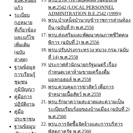
อบต.หนอง
พ.ศ.2542 (LOCAL PERSONNEL
แก้ว
ADMINITRATION B.E.2542 (1999))
ระเบียบ
พรบ.บำเหน็จบำนาญข้าราชการส่วนท้อง
กฏหมาย
ถิ่น (ฉบับที่ 8) พ.ศ.2556
ที่เกี่ยวข้อง
พรบ.ส่งเสริมและพัฒนาคุณภาพชีวิตคน
และแก้ไข
พิการ (ฉบับที่ 2) พ.ศ.2556
เพิ่มเติม
พรบ.ปรับปรุงกระทรวง ทบวง กรม (ฉบับ
(ฉบับ
ที่ 14) พ.ศ.2558
ล่าสุด)
ประกาศสำนักนายกรัฐมนตรี เรื่อง
ฐานข้อมูล
กำหนดเวลาห้ามขายเครื่องดื่ม
การเรียนรู้
แอลกอฮอล์ พ.ศ.2558
ชุมชน
พรบ.ควบคุมการฆ่าสัตว์ เพื่อการ
ภูมิปัญญา
จำหน่ายเนื้อสัตว์ พ.ศ.2559
คู่มือการ
พรบ.รักษาความสะอาดและความเป็น
ปฏิบัติงาน
ระเบียบเรียบร้อยของบ้านเมือง (ฉบับที่ 2)
คู่มือ
พ.ศ.2560
ประชาชน
พรบ.การจัดซื้อจัดจ้างและการบริหาร
ฐานข้อมูบ
พัสดุภาครัฐ พ.ศ.2560