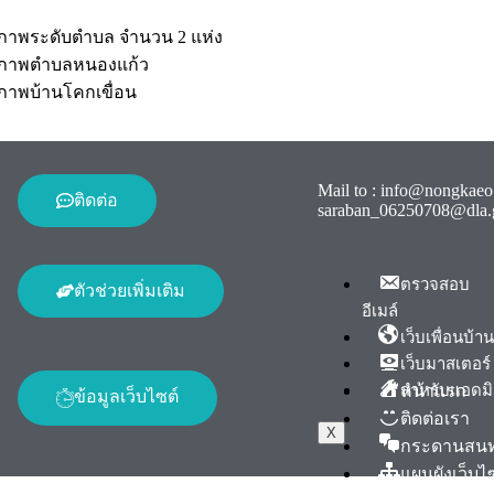
ขภาพระดับตำบล จำนวน 2 แห่ง
ุขภาพตำบลหนองแก้ว
ภาพบ้านโคกเขื่อน
Mail to :
info@nongkaeo
ติดต่อ
saraban_06250708@dla.
ตรวจสอบ
ตัวช่วยเพิ่มเติม
อีเมล์
เว็บเพื่อนบ้าน
เว็บมาสเตอร์
สำหรับแอดม
หน้าแรก
ข้อมูลเว็บไซต์
ติดต่อเรา
X
กระดานสน
แผนผังเว็บไ