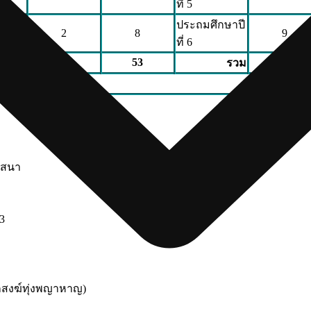
ที่ 5
ประถมศึกษาปี
2
8
9
ที่ 6
16
53
59
รวม
าสนา
 3
ักสงฆ์ทุ่งพญาหาญ)