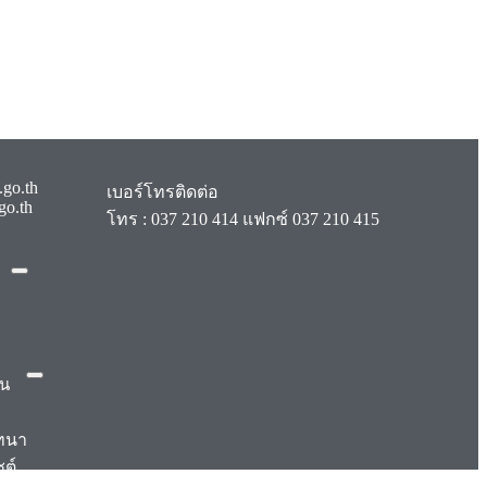
.go.th
เบอร์โทรติดต่อ
go.th
โทร :
037 210 414
แฟกซ์ 037 210 415
ิน
ทนา
ซต์