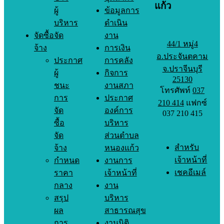
แก้ว
ผู้
ข้อมูลการ
บริหาร
ดำเนิน
จัดซื้อจัด
งาน
44/1 หมู่4
จ้าง
การเงิน
อ.ประจันตคาม
ประกาศ
การคลัง
จ.ปราจีนบุรี
ผู้
กิจการ
25130
ชนะ
งานสภา
โทรศัพท์
037
การ
ประกาศ
210 414
แฟกซ์
จัด
องค์การ
037 210 415
ซื้อ
บริหาร
จัด
ส่วนตำบล
สำหรับ
จ้าง
หนองแก้ว
เจ้าหน้าที่
กำหนด
งานการ
เชคอีเมล์
ราคา
เจ้าหน้าที่
กลาง
งาน
สรุป
บริหาร
ผล
สาธารณสุข
การ
งานนิติ