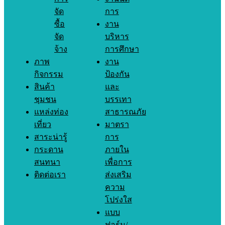
จัด
การ
ซื้อ
งาน
จัด
บริหาร
จ้าง
การศึกษา
ภาพ
งาน
กิจกรรม
ป้องกัน
สินค้า
และ
ชุมชน
บรรเทา
แหล่งท่อง
สาธารณภัย
เที่ยว
มาตรา
สาระน่ารู้
การ
กระดาน
ภายใน
สนทนา
เพื่อการ
ติดต่อเรา
ส่งเสริม
ความ
โปร่งใส
แบบ
ฟอร์ม/