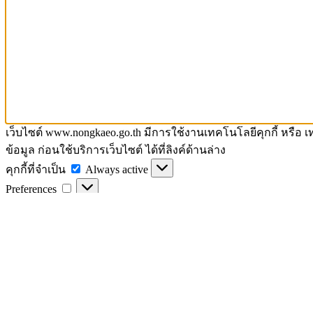
เว็บไซต์ www.nongkaeo.go.th มีการใช้งานเทคโนโลยีคุกกี้ หรือ
ข้อมูล ก่อนใช้บริการเว็บไซต์ ได้ที่ลิงค์ด้านล่าง
คุกกี้
คุกกี้ที่จำเป็น
Always active
Preferences
ที่
Preferences
จำเป็น
คุกกี้
คุกกี้เก็บสถิติ
เก็บ
คุกกี้
คุกกี้การตลาด
สถิติ
การ
Manage options
ตลาด
Manage services
Manage {vendor_count} vendors
Read more about these purposes