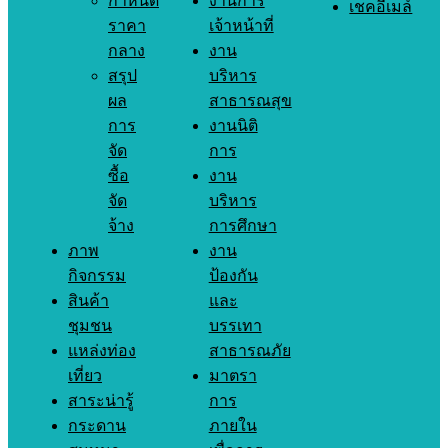
กำหนด
งานการ
เชคอีเมล์
ราคา
เจ้าหน้าที่
กลาง
งาน
สรุป
บริหาร
ผล
สาธารณสุข
การ
งานนิติ
จัด
การ
ซื้อ
งาน
จัด
บริหาร
จ้าง
การศึกษา
ภาพ
งาน
กิจกรรม
ป้องกัน
สินค้า
และ
ชุมชน
บรรเทา
แหล่งท่อง
สาธารณภัย
เที่ยว
มาตรา
สาระน่ารู้
การ
กระดาน
ภายใน