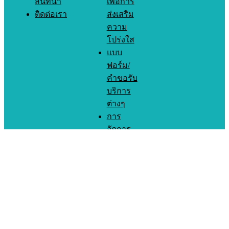
สนทนา
เพื่อการ
ติดต่อเรา
ส่งเสริม
ความ
โปร่งใส
แบบ
ฟอร์ม/
คำขอรับ
บริการ
ต่างๆ
การ
จัดการ
องค์ความ
รู้
รายงาน
ผลการ
สำรวจ
ความพึง
พอใจ