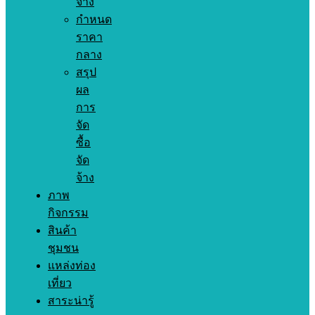
จ้าง
กำหนด
ราคา
กลาง
สรุป
ผล
การ
จัด
ซื้อ
จัด
จ้าง
ภาพ
กิจกรรม
สินค้า
ชุมชน
แหล่งท่อง
เที่ยว
สาระน่ารู้