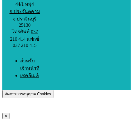
44/1 หมู่4
อ.ประจันตคาม
จ.ปราจีนบุรี
25130
โทรศัพท์
037
210 414
แฟกซ์
037 210 415
สำหรับ
เจ้าหน้าที่
เชคอีเมล์
จัดการการอนุญาต Cookies
×