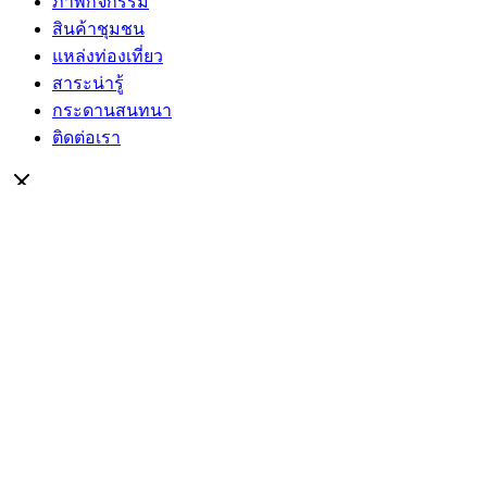
ภาพกิจกรรม
สินค้าชุมชน
แหล่งท่องเที่ยว
สาระน่ารู้
กระดานสนทนา
ติดต่อเรา
Search
for:
ข้อบัญญัติงบประมาณรายจ่ายประจำปีงบประมาณ
ข้อบัญญัติงบประมาณรายจ่ายประจำปีงบ
ข้อบัญญัติงบป
ข้อบัญญัติงบป
ข้อมูลการดำเนินงาน