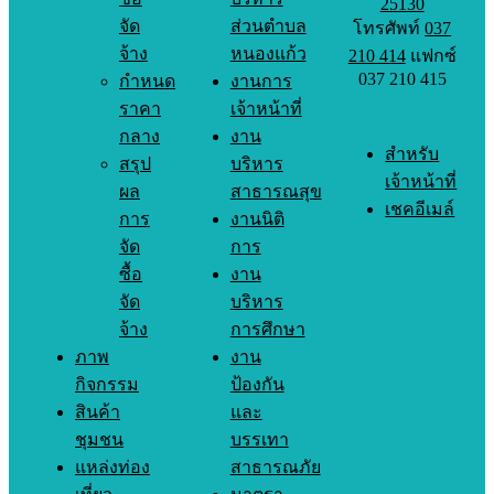
25130
จัด
ส่วนตำบล
โทรศัพท์
037
จ้าง
หนองแก้ว
210 414
แฟกซ์
037 210 415
กำหนด
งานการ
ราคา
เจ้าหน้าที่
กลาง
งาน
สำหรับ
สรุป
บริหาร
เจ้าหน้าที่
ผล
สาธารณสุข
เชคอีเมล์
การ
งานนิติ
จัด
การ
ซื้อ
งาน
จัด
บริหาร
จ้าง
การศึกษา
ภาพ
งาน
กิจกรรม
ป้องกัน
สินค้า
และ
ชุมชน
บรรเทา
แหล่งท่อง
สาธารณภัย