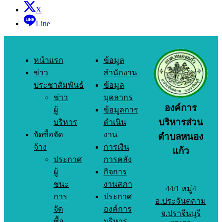
X
Line
หน้าแรก
ข้อมูล
ข่าว
สำนักงาน
ประชาสัมพันธ์
ข้อมูล
ข่าว
บุคลากร
องค์การ
ผู้
ข้อมูลการ
บริหารส่วน
บริหาร
ดำเนิน
จัดซื้อจัด
งาน
ตำบลหนอง
จ้าง
การเงิน
แก้ว
ประกาศ
การคลัง
ผู้
กิจการ
ชนะ
งานสภา
44/1 หมู่4
การ
ประกาศ
อ.ประจันตคาม
จัด
องค์การ
จ.ปราจีนบุรี
ซื้อ
บริหาร